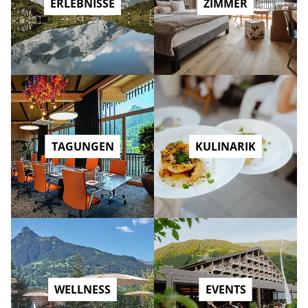
ERLEBNISSE
ZIMMER
TAGUNGEN
KULINARIK
WELLNESS
EVENTS