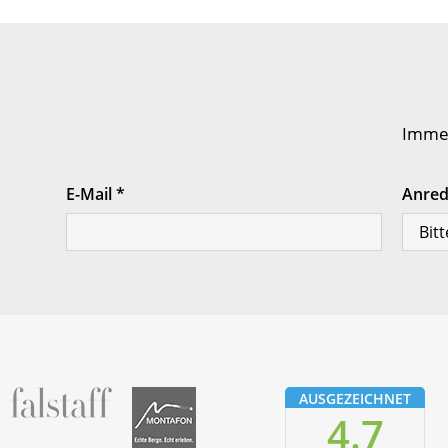
Immer
E-Mail
*
Anre
fallstaff
Montafon
AUSGEZEICHNET
4.7