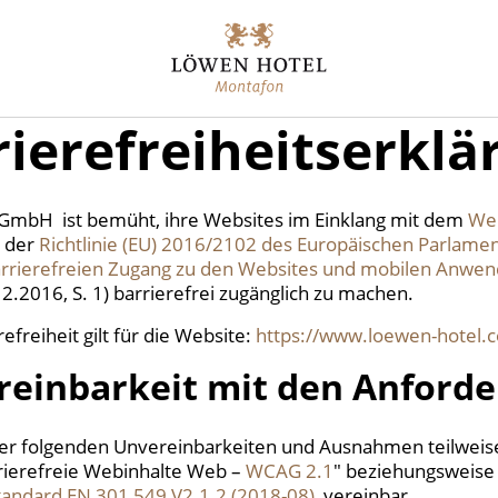
rierefreiheitserklä
s GmbH
ist bemüht, ihre Websites im Einklang mit dem
Web
 der
Richtlinie (EU) 2016/2102 des Europäischen Parlame
rrierefreien Zugang zu den Websites und mobilen Anwen
2.2016, S. 1) barrierefrei zugänglich zu machen.
efreiheit gilt für die Website:
https://www.loewen-hotel.
reinbarkeit mit den Anford
der folgenden Unvereinbarkeiten und Ausnahmen teilweise
rrierefreie Webinhalte Web –
WCAG 2.1
" beziehungsweise
tandard EN 301 549 V2.1.2 (2018-08)
vereinbar.