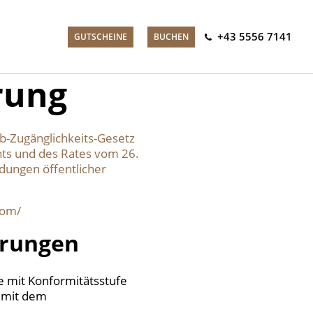
+43 5556 7141
GUTSCHEINE
BUCHEN
rung
-Zugänglichkeits-Gesetz
nts und des Rates vom 26.
dungen öffentlicher
com/
erungen
 mit Konformitätsstufe
 mit dem