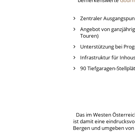
bemerkenswerte
Gourm
Zentraler Ausgangspunk
Angebot von ganzjährig
Touren)
Unterstützung bei Pro
Infrastruktur für Inho
90 Tiefgaragen-Stellplä
Das im Westen Österreich
ist damit eine eindrucksv
Bergen und umgeben von m