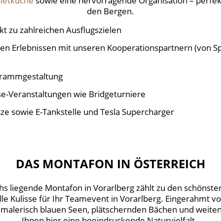
etküche
sowie eine hervorragende Organisation – perfek
den Bergen.
t zu zahlreichen Ausflugszielen
en Erlebnissen mit unseren Kooperationspartnern (von Spo
grammgestaltung
use-Veranstaltungen wie Bridgeturniere
tze sowie E-Tankstelle und Tesla Supercharger
DAS MONTAFON IN ÖSTERREICH
s liegende Montafon in Vorarlberg zählt zu den schönste
olle Kulisse für Ihr Teamevent in Vorarlberg. Eingerahmt 
alerisch blauen Seen, plätschernden Bächen und weiten 
Ihnen hier eine beeindruckende Naturvielfalt.