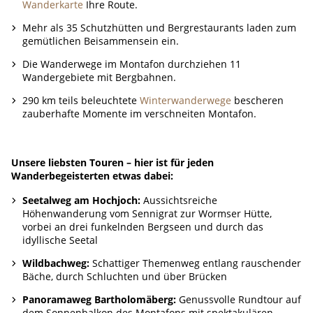
Wanderkarte
Ihre Route.
Mehr als 35 Schutzhütten und Bergrestaurants laden zum
gemütlichen Beisammensein ein.
Die Wanderwege im Montafon durchziehen 11
Wandergebiete mit Bergbahnen.
290 km teils beleuchtete
Winterwanderwege
bescheren
zauberhafte Momente im verschneiten Montafon.
Unsere liebsten Touren – hier ist für jeden
Wanderbegeisterten etwas dabei:
Seetalweg am Hochjoch:
Aussichtsreiche
Höhenwanderung vom Sennigrat zur Wormser Hütte,
vorbei an drei funkelnden Bergseen und durch das
idyllische Seetal
Wildbachweg:
Schattiger Themenweg entlang rauschender
Bäche, durch Schluchten und über Brücken
Panoramaweg Bartholomäberg:
Genussvolle Rundtour auf
dem Sonnenbalkon des Montafons mit spektakulären