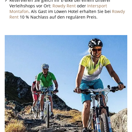
Reservieren Sie gleich Ihr E-Bike bei einem unserer
Verleihshops vor Ort:
Rowdy Rent
oder
Intersport
Montafon
. Als Gast im Löwen Hotel erhalten Sie bei
Rowdy
Rent
10 % Nachlass auf den regulären Preis.