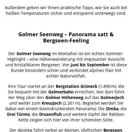
Außerdem geben wir Ihnen praktische Tipps, wie Sie auch bei
heißen Temperaturen sicher und entspannt unterwegs sind.
Golmer Seenweg – Panorama satt &
Bergseen-Feeling
Der
Golmer Seenweg
im Montafon ist ein echtes Sommer-
Highlight – eine Höhenwanderung mit imposanter Aussicht
und kristallklaren Bergseen. Von
Juni bis September
ist diese
Runde besonders schön und verbindet alpines Flair mit
echter Naturvielfalt.
Ihre Tour startet an der
Bergstation Grüneck
(1.890 m), die
Sie bequem mit der
Golmerbahn
erreichen. Von dort führt
der Weg über den
Golmer Höhenweg
auf das
Golmerjoch
und weiter zum
Kreuzjoch
(2.261 m). Begleitet werden Sie
dabei von einem beeindruckenden Panorama: Die
Zimba
, die
Drei Türme
, die
Drusenfluh
und weitere Gipfel der Rätikon-
Kette zeigen sich hier von ihrer schönsten Seite.
Der Abstieg führt vorbei an kleinen, idyllischen
Bergseen
,