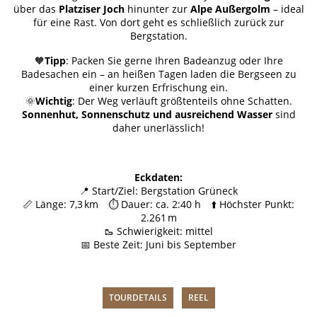
über das
Platziser Joch
hinunter zur
Alpe Außergolm
– ideal
für eine Rast. Von dort geht es schließlich zurück zur
Bergstation.
🧡
Tipp
: Packen Sie gerne Ihren Badeanzug oder Ihre
Badesachen ein – an heißen Tagen laden die Bergseen zu
einer kurzen Erfrischung ein.
🌞
Wichtig
: Der Weg verläuft größtenteils ohne Schatten.
Sonnenhut, Sonnenschutz und ausreichend Wasser
sind
daher unerlässlich!
Eckdaten:
📍 Start/Ziel: Bergstation Grüneck
📏 Länge: 7,3 km ⏱️ Dauer: ca. 2:40 h ⬆️ Höchster Punkt:
2.261 m
🥾 Schwierigkeit: mittel
📅 Beste Zeit: Juni bis September
TOURDETAILS
REEL