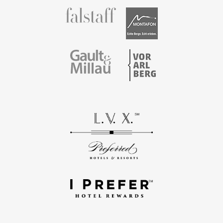
fallstaff
Montafon
Vorarlberg
Gault & Millau