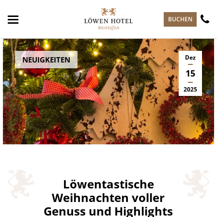
zum Hauptinhalt springen
BUCHEN
Dez
NEUIGKEITEN
15
2025
Löwentastische
Weihnachten voller
Genuss und Highlights