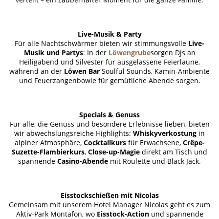
Live-Musik & Party
Für alle Nachtschwärmer bieten wir stimmungsvolle
Live-
Musik und Partys
: In der
Löwengrube
sorgen DJs an
Heiligabend und Silvester für ausgelassene Feierlaune,
während an der
Löwen Bar
Soulful Sounds, Kamin-Ambiente
und Feuerzangenbowle für gemütliche Abende sorgen.
Specials & Genuss
Für alle, die Genuss und besondere Erlebnisse lieben, bieten
wir abwechslungsreiche Highlights:
Whiskyverkostung
in
alpiner Atmosphäre,
Cocktailkurs
für Erwachsene,
Crêpe-
Suzette-Flambierkurs
,
Close-up-Magie
direkt am Tisch und
spannende
Casino-Abende
mit Roulette und Black Jack.
Eisstockschießen mit Nicolas
Gemeinsam mit unserem Hotel Manager Nicolas geht es zum
Aktiv-Park Montafon, wo
Eisstock-Action
und spannende