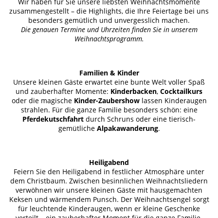
Wir haben für Sie unsere liebsten Weihnachtsmomente
zusammengestellt – die Highlights, die Ihre Feiertage bei uns
besonders gemütlich und unvergesslich machen.
Die genauen Termine und Uhrzeiten finden Sie in unserem
Weihnachtsprogramm.
Familien & Kinder
Unsere kleinen Gäste erwartet eine bunte Welt voller Spaß
und zauberhafter Momente:
Kinderbacken
,
Cocktailkurs
oder die magische
Kinder-Zaubershow
lassen Kinderaugen
strahlen. Für die ganze Familie besonders schön: eine
Pferdekutschfahrt
durch Schruns oder eine tierisch-
gemütliche
Alpakawanderung
.
Heiligabend
Feiern Sie den Heiligabend in festlicher Atmosphäre unter
dem Christbaum. Zwischen besinnlichen Weihnachtsliedern
verwöhnen wir unsere kleinen Gäste mit hausgemachten
Keksen und wärmendem Punsch. Der Weihnachtsengel sorgt
für leuchtende Kinderaugen, wenn er kleine Geschenke
verteilt – ein zauberhafter Moment für die ganze Familie.