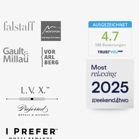
fallstaff
Montafon
AUSGEZEICHNET
4.7
588 Bewertungen
Vorarlberg
Gault & Millau